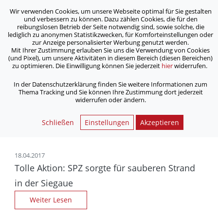
Wir verwenden Cookies, um unsere Webseite optimal für Sie gestalten
ASB Bonn/Rhein-Sieg/Eifel e.V.
und verbessern zu können. Dazu zählen Cookies, die für den
bewegt Menschen
reibungslosen Betrieb der Seite notwendig sind, sowie solche, die
lediglich zu anonymen Statistikzwecken, für Komforteinstellungen oder
zur Anzeige personalisierter Werbung genutzt werden.
Archiv
Mit Ihrer Zustimmung erlauben Sie uns die Verwendung von Cookies
(und Pixel), um unsere Aktivitäten in diesem Bereich (diesen Bereichen)
zu optimieren. Die Einwilligung können Sie jederzeit
hier
widerrufen.
/
Home
Archiv
In der Datenschutzerklärung finden Sie weitere Informationen zum
Thema Tracking und Sie können Ihre Zustimmung dort jederzeit
widerrufen oder ändern.
Nachrichtenarchiv | ASB
Bonn/Rhein-Sieg/Eifel e.V.
Schließen
Einstellungen
Akzeptieren
18.04.2017
Tolle Aktion: SPZ sorgte für sauberen Strand
in der Siegaue
Weiter Lesen