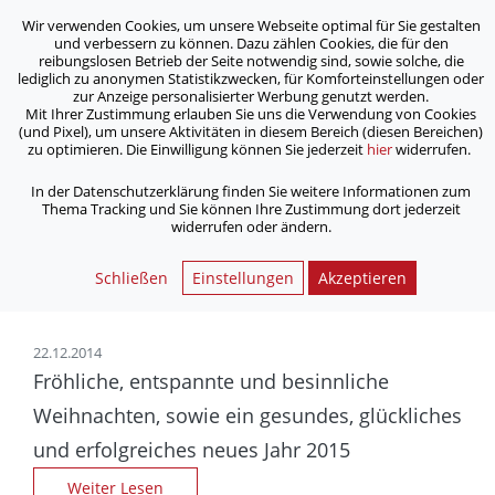
Wir verwenden Cookies, um unsere Webseite optimal für Sie gestalten
ASB Bonn/Rhein-Sieg/Eifel e.V.
und verbessern zu können. Dazu zählen Cookies, die für den
bewegt Menschen
reibungslosen Betrieb der Seite notwendig sind, sowie solche, die
lediglich zu anonymen Statistikzwecken, für Komforteinstellungen oder
zur Anzeige personalisierter Werbung genutzt werden.
Archiv
Mit Ihrer Zustimmung erlauben Sie uns die Verwendung von Cookies
(und Pixel), um unsere Aktivitäten in diesem Bereich (diesen Bereichen)
zu optimieren. Die Einwilligung können Sie jederzeit
hier
widerrufen.
/
Home
Archiv
In der Datenschutzerklärung finden Sie weitere Informationen zum
Thema Tracking und Sie können Ihre Zustimmung dort jederzeit
widerrufen oder ändern.
Nachrichtenarchiv | ASB
Bonn/Rhein-Sieg/Eifel e.V.
Schließen
Einstellungen
Akzeptieren
22.12.2014
Fröhliche, entspannte und besinnliche
Weihnachten, sowie ein gesundes, glück­liches
und erfolg­reiches neues Jahr 2015
Weiter Lesen