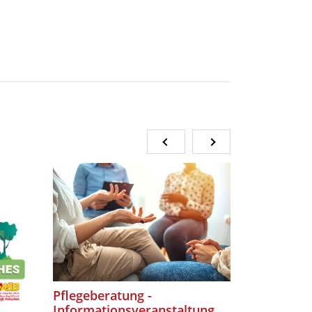
Pflegeberatung -
Köstliche
Informationsveranstaltung