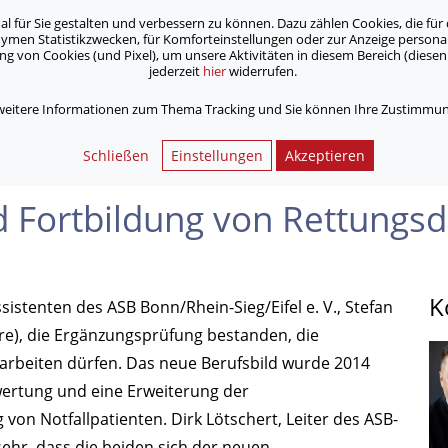
für Sie gestalten und verbessern zu können. Dazu zählen Cookies, die für 
onymen Statistikzwecken, für Komforteinstellungen oder zur Anzeige person
 von Cookies (und Pixel), um unsere Aktivitäten in diesem Bereich (diesen 
jederzeit
hier
widerrufen.
Unsere Angebote
Jobs & Karriere
 weitere Informationen zum Thema Tracking und Sie können Ihre Zustimmung
dung von Rettungsdienstkräften
Schließen
Einstellungen
Akzeptieren
d Fortbildung von Rettungsd
K
istenten des ASB Bonn/Rhein-Sieg/Eifel e. V., Stefan
hre), die Ergänzungsprüfung bestanden, die
er arbeiten dürfen. Das neue Berufsbild wurde 2014
wertung und eine Erweiterung der
n Notfallpatienten. Dirk Lötschert, Leiter des ASB-
sehr, dass die beiden sich der neuen