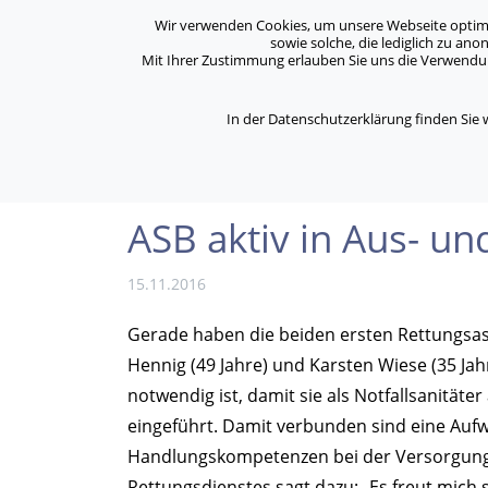
Archiv
Kontakt
Standorte
Jobs / Karriere
Wir verwenden Cookies, um unsere Webseite optimal 
sowie solche, die lediglich zu an
Mit Ihrer Zustimmung erlauben Sie uns die Verwendung
ASB Bonn/Rhein-Sieg/Eifel e.V.
Über Uns
bewegt Menschen
In der Datenschutzerklärung finden Sie
/
/
Home
Archiv
ASB aktiv in Aus- und Fortbil
ASB aktiv in Aus- un
15.11.2016
Gerade haben die beiden ersten Rettungsass
Hennig (49 Jahre) und Karsten Wiese (35 Ja
notwendig ist, damit sie als Notfallsanität
eingeführt. Damit verbunden sind eine Auf
Handlungskompetenzen bei der Versorgung vo
Rettungsdienstes sagt dazu: „Es freut mich 