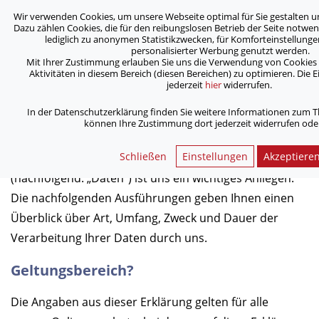
Wir verwenden Cookies, um unsere Webseite optimal für Sie gestalten 
ASB Bonn/Rhein-Sieg/Eifel e.V.
Dazu zählen Cookies, die für den reibungslosen Betrieb der Seite notwend
bewegt Menschen
lediglich zu anonymen Statistikzwecken, für Komforteinstellunge
personalisierter Werbung genutzt werden.
Mit Ihrer Zustimmung erlauben Sie uns die Verwendung von Cookies 
Aktivitäten in diesem Bereich (diesen Bereichen) zu optimieren. Die E
/
Home
Datenschutz
jederzeit
hier
widerrufen.
In der Datenschutzerklärung finden Sie weitere Informationen zum 
Impressum
können Ihre Zustimmung dort jederzeit widerrufen ode
Schließen
Einstellungen
Akzeptiere
Der Schutz Ihrer personenbezogenen Daten
(nachfolgend: „Daten“) ist uns ein wichtiges Anliegen.
Die nachfolgenden Ausführungen geben Ihnen einen
Überblick über Art, Umfang, Zweck und Dauer der
Verarbeitung Ihrer Daten durch uns.
Geltungsbereich?
Die Angaben aus dieser Erklärung gelten für alle