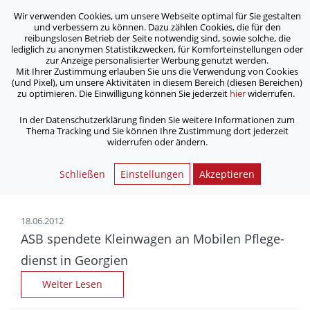
Wir verwenden Cookies, um unsere Webseite optimal für Sie gestalten
ASB Bonn/Rhein-Sieg/Eifel e.V.
und verbessern zu können. Dazu zählen Cookies, die für den
bewegt Menschen
reibungslosen Betrieb der Seite notwendig sind, sowie solche, die
lediglich zu anonymen Statistikzwecken, für Komforteinstellungen oder
zur Anzeige personalisierter Werbung genutzt werden.
Archiv
Mit Ihrer Zustimmung erlauben Sie uns die Verwendung von Cookies
(und Pixel), um unsere Aktivitäten in diesem Bereich (diesen Bereichen)
zu optimieren. Die Einwilligung können Sie jederzeit
hier
widerrufen.
/
Home
Archiv
In der Datenschutzerklärung finden Sie weitere Informationen zum
Thema Tracking und Sie können Ihre Zustimmung dort jederzeit
widerrufen oder ändern.
Nachrichtenarchiv | ASB
Bonn/Rhein-Sieg/Eifel e.V.
Schließen
Einstellungen
Akzeptieren
18.06.2012
ASB spendete Klein­wagen an Mobilen Pflege­
dienst in Georgien
Weiter Lesen