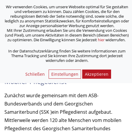
Wir verwenden Cookies, um unsere Webseite optimal für Sie gestalten
ASB Bonn/Rhein-Sieg/Eifel e.V.
und verbessern zu können. Dazu zählen Cookies, die für den
bewegt Menschen
reibungslosen Betrieb der Seite notwendig sind, sowie solche, die
lediglich zu anonymen Statistikzwecken, für Komforteinstellungen oder
zur Anzeige personalisierter Werbung genutzt werden.
Mit Ihrer Zustimmung erlauben Sie uns die Verwendung von Cookies
/
/
Home
Archiv
Das Engagement des ASB in Georgien
(und Pixel), um unsere Aktivitäten in diesem Bereich (diesen Bereichen)
zu optimieren. Die Einwilligung können Sie jederzeit
hier
widerrufen.
Von 2010 bis 2015 war der ASB Bonn/Rhein-Sieg/Eifel
In der Datenschutzerklärung finden Sie weitere Informationen zum
Thema Tracking und Sie können Ihre Zustimmung dort jederzeit
mit mehreren sozialen Projekten in Tbilissi, der
widerrufen oder ändern.
Hauptstadt Georgiens aktiv.
Schließen
Einstellungen
Akzeptieren
Mobiler Pflegedienst
Zunächst wurde gemeinsam mit dem ASB-
Bundesverbands und dem Georgischen
Samariterbund (SSK )ein Pflegedienst aufgebaut.
Mittlerweile werden 120 alte Menschen vom mobilen
Pflegedienst des Georgischen Samariterbundes