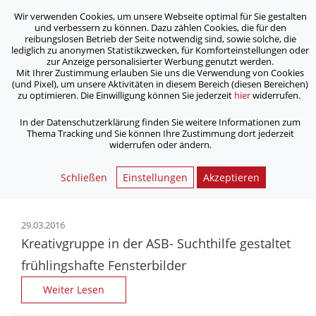
Wir verwenden Cookies, um unsere Webseite optimal für Sie gestalten
ASB Bonn/Rhein-Sieg/Eifel e.V.
und verbessern zu können. Dazu zählen Cookies, die für den
bewegt Menschen
reibungslosen Betrieb der Seite notwendig sind, sowie solche, die
lediglich zu anonymen Statistikzwecken, für Komforteinstellungen oder
zur Anzeige personalisierter Werbung genutzt werden.
Archiv
Mit Ihrer Zustimmung erlauben Sie uns die Verwendung von Cookies
(und Pixel), um unsere Aktivitäten in diesem Bereich (diesen Bereichen)
zu optimieren. Die Einwilligung können Sie jederzeit
hier
widerrufen.
/
Home
Archiv
In der Datenschutzerklärung finden Sie weitere Informationen zum
Thema Tracking und Sie können Ihre Zustimmung dort jederzeit
widerrufen oder ändern.
Nachrichtenarchiv | ASB
Bonn/Rhein-Sieg/Eifel e.V.
Schließen
Einstellungen
Akzeptieren
29.03.2016
Kreativgruppe in der ASB- Sucht­hilfe gestaltet
früh­lings­hafte Fenster­bilder
Weiter Lesen