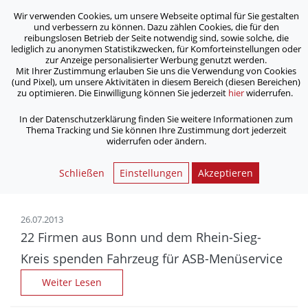
Wir verwenden Cookies, um unsere Webseite optimal für Sie gestalten
ASB Bonn/Rhein-Sieg/Eifel e.V.
und verbessern zu können. Dazu zählen Cookies, die für den
bewegt Menschen
reibungslosen Betrieb der Seite notwendig sind, sowie solche, die
lediglich zu anonymen Statistikzwecken, für Komforteinstellungen oder
zur Anzeige personalisierter Werbung genutzt werden.
Archiv
Mit Ihrer Zustimmung erlauben Sie uns die Verwendung von Cookies
(und Pixel), um unsere Aktivitäten in diesem Bereich (diesen Bereichen)
zu optimieren. Die Einwilligung können Sie jederzeit
hier
widerrufen.
/
Home
Archiv
In der Datenschutzerklärung finden Sie weitere Informationen zum
Thema Tracking und Sie können Ihre Zustimmung dort jederzeit
widerrufen oder ändern.
Nachrichtenarchiv | ASB
Bonn/Rhein-Sieg/Eifel e.V.
Schließen
Einstellungen
Akzeptieren
26.07.2013
22 Firmen aus Bonn und dem Rhein-Sieg-
Kreis spenden Fahrzeug für ASB-Menüservice
Weiter Lesen