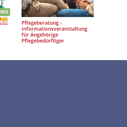
Pflegeberatung -
Köstliche
Informationsveranstaltung
für Angehörige
Pflegebedürftiger