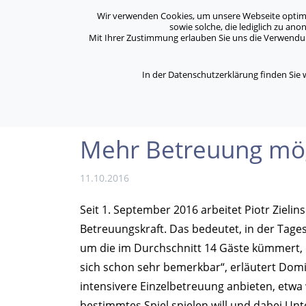
Archiv
Kontakt
Standorte
Jobs / Karriere
Wir verwenden Cookies, um unsere Webseite optimal 
sowie solche, die lediglich zu an
Mit Ihrer Zustimmung erlauben Sie uns die Verwendung
ASB Bonn/Rhein-Sieg/Eifel e.V.
Über Uns
bewegt Menschen
In der Datenschutzerklärung finden Sie
/
/
Home
Archiv
Mehr Betreuung möglich in A
Mehr Betreuung mög
11.10.2016
Seit 1. September 2016 arbeitet Piotr Zielins
Betreuungskraft. Das bedeutet, in der Tagesp
um die im Durchschnitt 14 Gäste kümmert, d
sich schon sehr bemerkbar“, erläutert Domin
intensivere Einzelbetreuung anbieten, etwa
bestimmtes Spiel spielen will und dabei Un