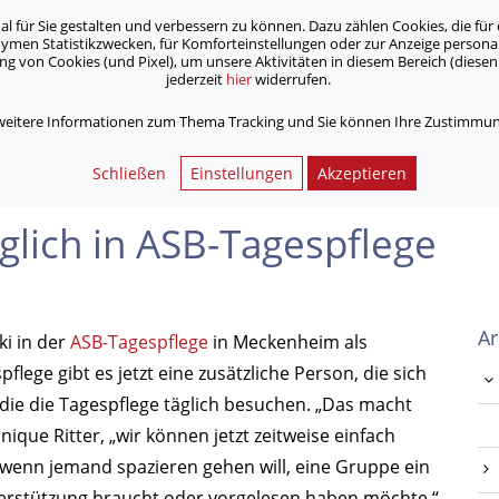
für Sie gestalten und verbessern zu können. Dazu zählen Cookies, die für 
onymen Statistikzwecken, für Komforteinstellungen oder zur Anzeige person
 von Cookies (und Pixel), um unsere Aktivitäten in diesem Bereich (diesen 
jederzeit
hier
widerrufen.
Unsere Angebote
Jobs & Karriere
 weitere Informationen zum Thema Tracking und Sie können Ihre Zustimmung
SB-Tagespflege
Schließen
Einstellungen
Akzeptieren
lich in ASB-Tagespflege
Ar
ki in der
ASB-Tagespflege
in Meckenheim als
flege gibt es jetzt eine zusätzliche Person, die sich
ie die Tagespflege täglich besuchen. „Das macht
ique Ritter, „wir können jetzt zeitweise einfach
 wenn jemand spazieren gehen will, eine Gruppe ein
terstützung braucht oder vorgelesen haben möchte.“