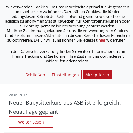
Wir verwenden Cookies, um unsere Webseite optimal für Sie gestalten
ASB Bonn/Rhein-Sieg/Eifel e.V.
und verbessern zu können. Dazu zählen Cookies, die für den
bewegt Menschen
reibungslosen Betrieb der Seite notwendig sind, sowie solche, die
lediglich zu anonymen Statistikzwecken, für Komforteinstellungen oder
zur Anzeige personalisierter Werbung genutzt werden.
Archiv
Mit Ihrer Zustimmung erlauben Sie uns die Verwendung von Cookies
(und Pixel), um unsere Aktivitäten in diesem Bereich (diesen Bereichen)
zu optimieren. Die Einwilligung können Sie jederzeit
hier
widerrufen.
/
Home
Archiv
In der Datenschutzerklärung finden Sie weitere Informationen zum
Thema Tracking und Sie können Ihre Zustimmung dort jederzeit
widerrufen oder ändern.
Nachrichtenarchiv | ASB
Bonn/Rhein-Sieg/Eifel e.V.
Schließen
Einstellungen
Akzeptieren
28.09.2015
Neuer Babysitterkurs des ASB ist erfolgreich:
Neu­auf­lage geplant
Weiter Lesen