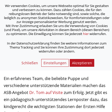
Wir verwenden Cookies, um unsere Webseite optimal für Sie gestalten
ASB Bonn/Rhein-Sieg/Eifel e.V.
und verbessern zu können. Dazu zählen Cookies, die für den
bewegt Menschen
reibungslosen Betrieb der Seite notwendig sind, sowie solche, die
lediglich zu anonymen Statistikzwecken, für Komforteinstellungen oder
zur Anzeige personalisierter Werbung genutzt werden.
Mit Ihrer Zustimmung erlauben Sie uns die Verwendung von Cookies
/
/
Home
Archiv
(und Pixel), um unsere Aktivitäten in diesem Bereich (diesen Bereichen)
Neues ASB-Lernposter zur Ersten Hilfe mit Dr. Tom
zu optimieren. Die Einwilligung können Sie jederzeit
hier
widerrufen.
In der Datenschutzerklärung finden Sie weitere Informationen zum
Thema Tracking und Sie können Ihre Zustimmung dort jederzeit
Neues ASB-Lernposter zur
widerrufen oder ändern.
Ersten Hilfe mit Dr. Tom
Schließen
Einstellungen
Akzeptieren
09.09.2015
Ein erfahrenes Team, die beliebte Puppe und
verschiedene unter­stützende Materialien machen das
ASB-Angebot
Dr. Tom auf Visite
zum Erfolg. Jetzt gibt es
ein pädagogisch unterstützendes Lernposter dazu, das
kindgerecht die wichtigsten Stationen der Ersten Hilfe