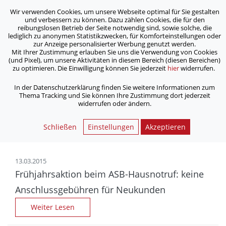
Wir verwenden Cookies, um unsere Webseite optimal für Sie gestalten
ASB Bonn/Rhein-Sieg/Eifel e.V.
und verbessern zu können. Dazu zählen Cookies, die für den
bewegt Menschen
reibungslosen Betrieb der Seite notwendig sind, sowie solche, die
lediglich zu anonymen Statistikzwecken, für Komforteinstellungen oder
zur Anzeige personalisierter Werbung genutzt werden.
Archiv
Mit Ihrer Zustimmung erlauben Sie uns die Verwendung von Cookies
(und Pixel), um unsere Aktivitäten in diesem Bereich (diesen Bereichen)
zu optimieren. Die Einwilligung können Sie jederzeit
hier
widerrufen.
/
Home
Archiv
In der Datenschutzerklärung finden Sie weitere Informationen zum
Thema Tracking und Sie können Ihre Zustimmung dort jederzeit
widerrufen oder ändern.
Nachrichtenarchiv | ASB
Bonn/Rhein-Sieg/Eifel e.V.
Schließen
Einstellungen
Akzeptieren
13.03.2015
Frühjahrsaktion beim ASB-Hausnotruf: keine
Anschluss­gebühren für Neukunden
Weiter Lesen