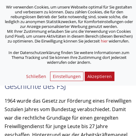
Wir verwenden Cookies, um unsere Webseite optimal für Sie gestalten
ASB Bonn/Rhein-Sieg/Eifel e.V.
und verbessern zu können. Dazu zählen Cookies, die für den
bewegt Menschen
reibungslosen Betrieb der Seite notwendig sind, sowie solche, die
lediglich zu anonymen Statistikzwecken, für Komforteinstellungen oder
zur Anzeige personalisierter Werbung genutzt werden.
Mit Ihrer Zustimmung erlauben Sie uns die Verwendung von Cookies
/
/
Home
Freiwillig aktiv im ASB
Freiwilliges Soziales Jahr
(und Pixel), um unsere Aktivitäten in diesem Bereich (diesen Bereichen)
/
/
Aktuelles
zu optimieren. Die Einwilligung können Sie jederzeit
hier
widerrufen.
Wie war das damals? Kurze Geschichte des FSJ
In der Datenschutzerklärung finden Sie weitere Informationen zum
Thema Tracking und Sie können Ihre Zustimmung dort jederzeit
widerrufen oder ändern.
Wie war das damals? Kurze
Schließen
Einstellungen
Akzeptieren
Geschichte des FSJ
1964 wurde das Gesetz zur Förderung eines Freiwilligen
Sozialen Jahres vom Bundestag verabschiedet. Damit
war die rechtliche Grundlage für einen geregelten
Freiwilligendienst für junge Leute bis 27 Jahre
geschaffen. Hintergrund war der Arbeitskräftemangel