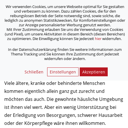
Wir verwenden Cookies, um unsere Webseite optimal für Sie gestalten
ASB Bonn/Rhein-Sieg/Eifel e.V.
und verbessern zu können. Dazu zählen Cookies, die für den
bewegt Menschen
reibungslosen Betrieb der Seite notwendig sind, sowie solche, die
lediglich zu anonymen Statistikzwecken, für Komforteinstellungen oder
zur Anzeige personalisierter Werbung genutzt werden.
Mobiler Sozialer Dienst
Mit Ihrer Zustimmung erlauben Sie uns die Verwendung von Cookies
(und Pixel), um unsere Aktivitäten in diesem Bereich (diesen Bereichen)
zu optimieren. Die Einwilligung können Sie jederzeit
hier
widerrufen.
/
/
Home
Dienstleistungen
/
Ambulante Betreuungsangebote
Mobiler Sozialer Dienst
In der Datenschutzerklärung finden Sie weitere Informationen zum
Thema Tracking und Sie können Ihre Zustimmung dort jederzeit
widerrufen oder ändern.
Mobiler Sozialer Dienst
Schließen
Einstellungen
Akzeptieren
Viele ältere, kranke oder behinderte Menschen
kommen eigentlich allein ganz gut zurecht und
möchten das auch. Die gewohnte häusliche Umgebung
ist ihnen viel wert. Aber ein wenig Unterstützung bei
der Erledigung von Besorgungen, schwerer Hausarbeit
oder der Körperpflege wäre ihnen willkommen.