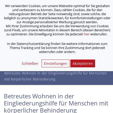
Wir verwenden Cookies, um unsere Webseite optimal für Sie gestalten
ASB Bonn/Rhein-Sieg/Eifel e.V.
und verbessern zu können. Dazu zählen Cookies, die für den
bewegt Menschen
reibungslosen Betrieb der Seite notwendig sind, sowie solche, die
lediglich zu anonymen Statistikzwecken, für Komforteinstellungen oder
zur Anzeige personalisierter Werbung genutzt werden.
Betreutes Wohnen in der
Mit Ihrer Zustimmung erlauben Sie uns die Verwendung von Cookies
(und Pixel), um unsere Aktivitäten in diesem Bereich (diesen Bereichen)
Eingliederungshilfe für Menschen
zu optimieren. Die Einwilligung können Sie jederzeit
hier
widerrufen.
mit körperlicher Behinderung
In der Datenschutzerklärung finden Sie weitere Informationen zum
Thema Tracking und Sie können Ihre Zustimmung dort jederzeit
widerrufen oder ändern.
/
/
Home
Dienstleistungen
/
Ambulante Betreuungsangebote
Schließen
Einstellungen
Akzeptieren
/
Ambulant Betreutes Wohnen
Betreutes Wohnen in der Eingliederungshilfe für Menschen
mit körperlicher Behinderung
Betreutes Wohnen in der
Eingliederungshilfe für Menschen mit
körperlicher Behinderung