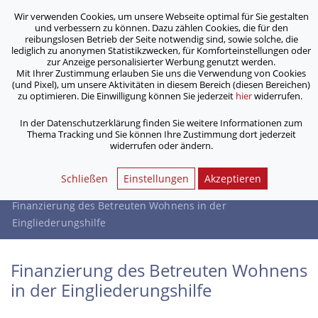
Wir verwenden Cookies, um unsere Webseite optimal für Sie gestalten
ASB Bonn/Rhein-Sieg/Eifel e.V.
und verbessern zu können. Dazu zählen Cookies, die für den
bewegt Menschen
reibungslosen Betrieb der Seite notwendig sind, sowie solche, die
lediglich zu anonymen Statistikzwecken, für Komforteinstellungen oder
zur Anzeige personalisierter Werbung genutzt werden.
Finanzierung des Betreuten
Mit Ihrer Zustimmung erlauben Sie uns die Verwendung von Cookies
(und Pixel), um unsere Aktivitäten in diesem Bereich (diesen Bereichen)
Wohnens in der
zu optimieren. Die Einwilligung können Sie jederzeit
hier
widerrufen.
Eingliederungshilfe
In der Datenschutzerklärung finden Sie weitere Informationen zum
Thema Tracking und Sie können Ihre Zustimmung dort jederzeit
widerrufen oder ändern.
/
/
Home
Dienstleistungen
/
Ambulante Betreuungsangebote
Schließen
Einstellungen
Akzeptieren
/
Ambulant Betreutes Wohnen
Finanzierung des Betreuten Wohnens in der
Eingliederungshilfe
Finanzierung des Betreuten Wohnens
in der Eingliederungshilfe