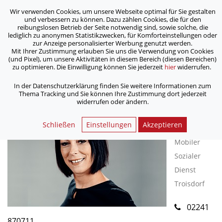
Wir verwenden Cookies, um unsere Webseite optimal für Sie gestalten
ASB Bonn/Rhein-Sieg/Eifel e.V.
und verbessern zu können. Dazu zählen Cookies, die für den
bewegt Menschen
reibungslosen Betrieb der Seite notwendig sind, sowie solche, die
lediglich zu anonymen Statistikzwecken, für Komforteinstellungen oder
zur Anzeige personalisierter Werbung genutzt werden.
Mit Ihrer Zustimmung erlauben Sie uns die Verwendung von Cookies
/
Home
Kontakt Formular
(und Pixel), um unsere Aktivitäten in diesem Bereich (diesen Bereichen)
zu optimieren. Die Einwilligung können Sie jederzeit
hier
widerrufen.
In der Datenschutzerklärung finden Sie weitere Informationen zum
< Zurück
Thema Tracking und Sie können Ihre Zustimmung dort jederzeit
widerrufen oder ändern.
Silke
Schließen
Einstellungen
Akzeptieren
Frings
Mobiler
Sozialer
Dienst
Troisdorf
02241
870711