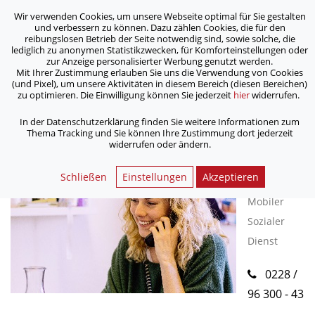
Wir verwenden Cookies, um unsere Webseite optimal für Sie gestalten
ASB Bonn/Rhein-Sieg/Eifel e.V.
und verbessern zu können. Dazu zählen Cookies, die für den
bewegt Menschen
reibungslosen Betrieb der Seite notwendig sind, sowie solche, die
lediglich zu anonymen Statistikzwecken, für Komforteinstellungen oder
zur Anzeige personalisierter Werbung genutzt werden.
Mit Ihrer Zustimmung erlauben Sie uns die Verwendung von Cookies
/
Home
Kontakt Formular
(und Pixel), um unsere Aktivitäten in diesem Bereich (diesen Bereichen)
zu optimieren. Die Einwilligung können Sie jederzeit
hier
widerrufen.
In der Datenschutzerklärung finden Sie weitere Informationen zum
< Zurück
Thema Tracking und Sie können Ihre Zustimmung dort jederzeit
widerrufen oder ändern.
Meryl
Schließen
Einstellungen
Akzeptieren
Schwindt
Mobiler
Sozialer
Dienst
0228 /
96 300 - 43