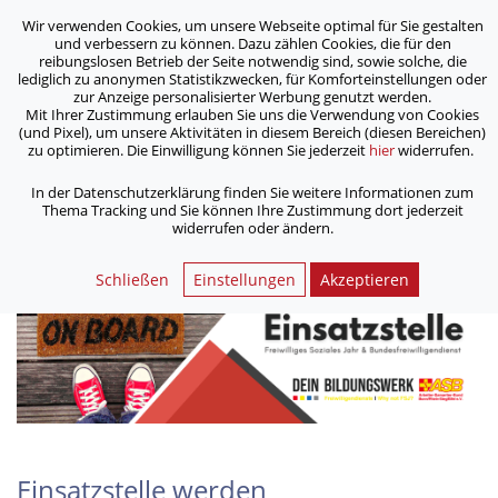
Wir verwenden Cookies, um unsere Webseite optimal für Sie gestalten
ASB Bonn/Rhein-Sieg/Eifel e.V.
und verbessern zu können. Dazu zählen Cookies, die für den
bewegt Menschen
reibungslosen Betrieb der Seite notwendig sind, sowie solche, die
lediglich zu anonymen Statistikzwecken, für Komforteinstellungen oder
zur Anzeige personalisierter Werbung genutzt werden.
Einsatzstelle werden
Mit Ihrer Zustimmung erlauben Sie uns die Verwendung von Cookies
(und Pixel), um unsere Aktivitäten in diesem Bereich (diesen Bereichen)
zu optimieren. Die Einwilligung können Sie jederzeit
hier
widerrufen.
/
/
Home
Freiwillig aktiv im ASB
Freiwilliges Soziales Jahr
/
Einsatzstelle werden
In der Datenschutzerklärung finden Sie weitere Informationen zum
Thema Tracking und Sie können Ihre Zustimmung dort jederzeit
widerrufen oder ändern.
Schließen
Einstellungen
Akzeptieren
Einsatzstelle werden