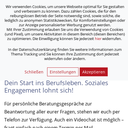
Wir verwenden Cookies, um unsere Webseite optimal für Sie gestalten
ASB Bonn/Rhein-Sieg/Eifel e.V.
und verbessern zu können. Dazu zählen Cookies, die für den
bewegt Menschen
reibungslosen Betrieb der Seite notwendig sind, sowie solche, die
lediglich zu anonymen Statistikzwecken, für Komforteinstellungen oder
zur Anzeige personalisierter Werbung genutzt werden.
Bewerbung
Mit Ihrer Zustimmung erlauben Sie uns die Verwendung von Cookies
(und Pixel), um unsere Aktivitäten in diesem Bereich (diesen Bereichen)
zu optimieren. Die Einwilligung können Sie jederzeit
hier
widerrufen.
/
/
Home
Freiwillig aktiv im ASB
Freiwilliges Soziales Jahr
/
Bewerbung
In der Datenschutzerklärung finden Sie weitere Informationen zum
Thema Tracking und Sie können Ihre Zustimmung dort jederzeit
widerrufen oder ändern.
Bewerbung
Schließen
Einstellungen
Akzeptieren
Dein Start ins Berufsleben. Soziales
Engagement lohnt sich!
Für persönliche Beratungsgespräche zur
Beantwortung aller eurer Fragen, stehen wir euch per
Telefon zur Verfügung. Auch ein Videochat ist möglich –
fragt einfach nach einem Termin per Mail