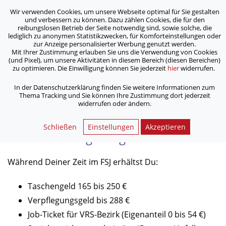
Wir verwenden Cookies, um unsere Webseite optimal für Sie gestalten
ASB Bonn/Rhein-Sieg/Eifel e.V.
und verbessern zu können. Dazu zählen Cookies, die für den
bewegt Menschen
reibungslosen Betrieb der Seite notwendig sind, sowie solche, die
lediglich zu anonymen Statistikzwecken, für Komforteinstellungen oder
zur Anzeige personalisierter Werbung genutzt werden.
Wie ist die Vergütung?
Mit Ihrer Zustimmung erlauben Sie uns die Verwendung von Cookies
(und Pixel), um unsere Aktivitäten in diesem Bereich (diesen Bereichen)
zu optimieren. Die Einwilligung können Sie jederzeit
hier
widerrufen.
/
/
Home
Freiwillig aktiv im ASB
Freiwilliges Soziales Jahr
/
Wie ist die Vergütung?
In der Datenschutzerklärung finden Sie weitere Informationen zum
Thema Tracking und Sie können Ihre Zustimmung dort jederzeit
widerrufen oder ändern.
Schließen
Einstellungen
Akzeptieren
Wie ist die Vergütung?
Während Deiner Zeit im FSJ erhältst Du:
Taschengeld 165 bis 250 €
Verpflegungsgeld bis 288 €
Job-Ticket für VRS-Bezirk (Eigenanteil 0 bis 54 €)