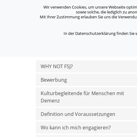
Archiv
Kontakt
Standorte
Jobs / Karriere
Wir verwenden Cookies, um unsere Webseite optimal 
sowie solche, die lediglich zu an
Mit Ihrer Zustimmung erlauben Sie uns die Verwendung
ASB Bonn/Rhein-Sieg/Eifel e.V.
Über Uns
bewegt Menschen
In der Datenschutzerklärung finden Sie
/
/
Home
Freiwillig aktiv im ASB
Freiwilliges So
WHY NOT FSJ?
Bewerbung
Kulturbegleitende für Menschen mit
Demenz
Definition und Voraussetzungen
Wo kann ich mich engagieren?