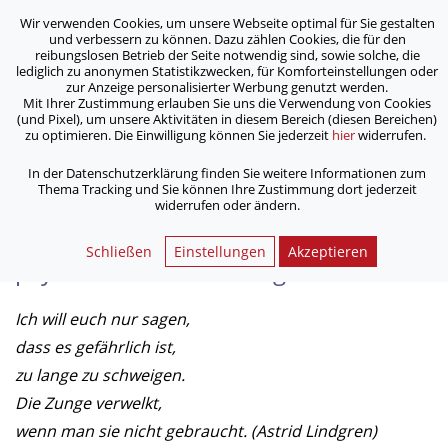
Wir verwenden Cookies, um unsere Webseite optimal für Sie gestalten
ASB Bonn/Rhein-Sieg/Eifel e.V.
und verbessern zu können. Dazu zählen Cookies, die für den
bewegt Menschen
reibungslosen Betrieb der Seite notwendig sind, sowie solche, die
lediglich zu anonymen Statistikzwecken, für Komforteinstellungen oder
zur Anzeige personalisierter Werbung genutzt werden.
Selbsthilfegruppe
Mit Ihrer Zustimmung erlauben Sie uns die Verwendung von Cookies
(und Pixel), um unsere Aktivitäten in diesem Bereich (diesen Bereichen)
zu optimieren. Die Einwilligung können Sie jederzeit
hier
widerrufen.
/
/
/
Home
Dienstleistungen
Hilfe & Betreuung
/
Sozialpsychiatrisches Zentrum (SPZ)
Selbsthilfegruppe
In der Datenschutzerklärung finden Sie weitere Informationen zum
Thema Tracking und Sie können Ihre Zustimmung dort jederzeit
widerrufen oder ändern.
Selbsthilfegruppe für Menschen mit
Schließen
Einstellungen
Akzeptieren
psychischen Erkrankungen
Ich will euch nur sagen,
dass es gefährlich ist,
zu lange zu schweigen.
Die Zunge verwelkt,
wenn man sie nicht gebraucht. (Astrid Lindgren)