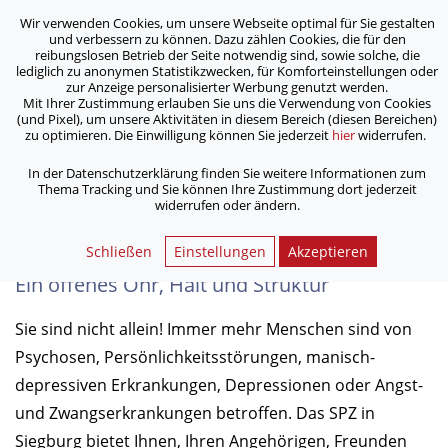
Wir verwenden Cookies, um unsere Webseite optimal für Sie gestalten
ASB Bonn/Rhein-Sieg/Eifel e.V.
und verbessern zu können. Dazu zählen Cookies, die für den
bewegt Menschen
reibungslosen Betrieb der Seite notwendig sind, sowie solche, die
lediglich zu anonymen Statistikzwecken, für Komforteinstellungen oder
zur Anzeige personalisierter Werbung genutzt werden.
Mit Ihrer Zustimmung erlauben Sie uns die Verwendung von Cookies
/
/
/
Home
Dienstleistungen
Hilfe & Betreuung
(und Pixel), um unsere Aktivitäten in diesem Bereich (diesen Bereichen)
/
Sozialpsychiatrisches Zentrum (SPZ)
Peer-Beratung
zu optimieren. Die Einwilligung können Sie jederzeit
hier
widerrufen.
In der Datenschutzerklärung finden Sie weitere Informationen zum
Thema Tracking und Sie können Ihre Zustimmung dort jederzeit
widerrufen oder ändern.
Peer-Beratung
Schließen
Einstellungen
Akzeptieren
Ein offenes Ohr, Halt und Struktur
Sie sind nicht allein! Immer mehr Menschen sind von
Psychosen, Persönlichkeitsstörungen, manisch-
depressiven Erkrankungen, Depressionen oder Angst-
und Zwangserkrankungen betroffen. Das SPZ in
Siegburg bietet Ihnen, Ihren Angehörigen, Freunden