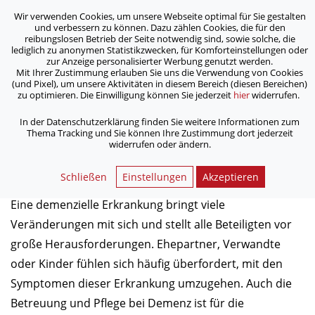
Wir verwenden Cookies, um unsere Webseite optimal für Sie gestalten
ASB Bonn/Rhein-Sieg/Eifel e.V.
und verbessern zu können. Dazu zählen Cookies, die für den
bewegt Menschen
reibungslosen Betrieb der Seite notwendig sind, sowie solche, die
lediglich zu anonymen Statistikzwecken, für Komforteinstellungen oder
zur Anzeige personalisierter Werbung genutzt werden.
Hilfen bei Demenz
Mit Ihrer Zustimmung erlauben Sie uns die Verwendung von Cookies
(und Pixel), um unsere Aktivitäten in diesem Bereich (diesen Bereichen)
zu optimieren. Die Einwilligung können Sie jederzeit
hier
widerrufen.
/
/
/
Home
Dienstleistungen
Hilfe & Betreuung
/
Sozialpsychiatrisches Zentrum (SPZ)
Hilfen bei Demenz
In der Datenschutzerklärung finden Sie weitere Informationen zum
Thema Tracking und Sie können Ihre Zustimmung dort jederzeit
widerrufen oder ändern.
Hilfen bei Demenz
Schließen
Einstellungen
Akzeptieren
Eine demenzielle Erkrankung bringt viele
Veränderungen mit sich und stellt alle Beteiligten vor
große Herausforderungen. Ehepartner, Verwandte
oder Kinder fühlen sich häufig überfordert, mit den
Symptomen dieser Erkrankung umzugehen. Auch die
Betreuung und Pflege bei Demenz ist für die