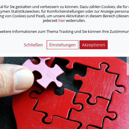
für Sie gestalten und verbessern zu können. Dazu zählen Cookies, die für 
onymen Statistikzwecken, für Komforteinstellungen oder zur Anzeige person
 von Cookies (und Pixel), um unsere Aktivitäten in diesem Bereich (diesen 
jederzeit
hier
widerrufen.
Unsere Angebote
Jobs & Karriere
 weitere Informationen zum Thema Tracking und Sie können Ihre Zustimmung
Kulturbegleitung für Menschen mit Demenz
Schließen
Einstellungen
Akzeptieren