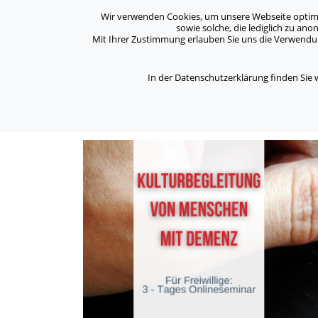
Archiv
Kontakt
Standorte
Jobs / Karriere
Wir verwenden Cookies, um unsere Webseite optimal 
sowie solche, die lediglich zu an
Mit Ihrer Zustimmung erlauben Sie uns die Verwendung
ASB Bonn/Rhein-Sieg/Eifel e.V.
Über Uns
bewegt Menschen
In der Datenschutzerklärung finden Sie
/
/
/
Home
Bildungswerk
Onlineschulungen