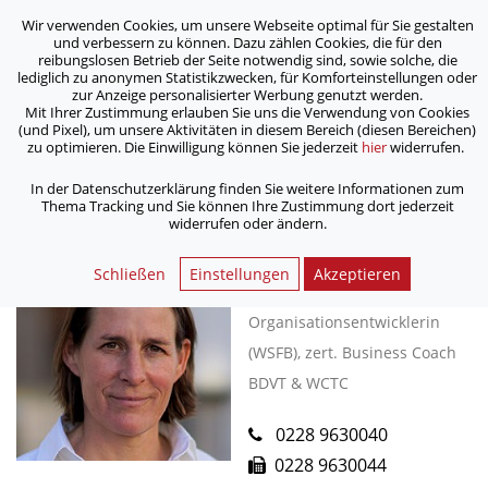
Wir verwenden Cookies, um unsere Webseite optimal für Sie gestalten
ASB Bonn/Rhein-Sieg/Eifel e.V.
und verbessern zu können. Dazu zählen Cookies, die für den
bewegt Menschen
reibungslosen Betrieb der Seite notwendig sind, sowie solche, die
lediglich zu anonymen Statistikzwecken, für Komforteinstellungen oder
zur Anzeige personalisierter Werbung genutzt werden.
Mit Ihrer Zustimmung erlauben Sie uns die Verwendung von Cookies
/
Home
Kontakt Formular
(und Pixel), um unsere Aktivitäten in diesem Bereich (diesen Bereichen)
zu optimieren. Die Einwilligung können Sie jederzeit
hier
widerrufen.
In der Datenschutzerklärung finden Sie weitere Informationen zum
< Zurück
Thema Tracking und Sie können Ihre Zustimmung dort jederzeit
widerrufen oder ändern.
Susanne Hartmann
Schließen
Einstellungen
Akzeptieren
Mediatorin (EN), systemische
Organisationsentwicklerin
(WSFB), zert. Business Coach
BDVT & WCTC
0228 9630040
0228 9630044