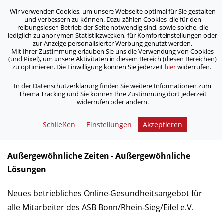
Wir verwenden Cookies, um unsere Webseite optimal für Sie gestalten
ASB Bonn/Rhein-Sieg/Eifel e.V.
und verbessern zu können. Dazu zählen Cookies, die für den
bewegt Menschen
reibungslosen Betrieb der Seite notwendig sind, sowie solche, die
lediglich zu anonymen Statistikzwecken, für Komforteinstellungen oder
zur Anzeige personalisierter Werbung genutzt werden.
Mit Ihrer Zustimmung erlauben Sie uns die Verwendung von Cookies
/
/
/
Home
Bildungswerk
Onlineschulungen
(und Pixel), um unsere Aktivitäten in diesem Bereich (diesen Bereichen)
Neues betriebliches Online-Gesundheitsangebot
zu optimieren. Die Einwilligung können Sie jederzeit
hier
widerrufen.
In der Datenschutzerklärung finden Sie weitere Informationen zum
Thema Tracking und Sie können Ihre Zustimmung dort jederzeit
widerrufen oder ändern.
Neues betriebliches Online-
Schließen
Einstellungen
Akzeptieren
Gesundheitsangebot
Außergewöhnliche Zeiten - Außergewöhnliche
Lösungen
Neues betriebliches Online-Gesundheitsangebot
für
alle Mitarbeiter des ASB Bonn/Rhein-Sieg/Eifel e.V.