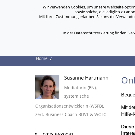
Archiv
Kontakt
Standorte
Jobs / Karriere
Wir verwenden Cookies, um unsere Webseite optimal 
sowie solche, die lediglich zu an
Mit Ihrer Zustimmung erlauben Sie uns die Verwendung
ASB Bonn/Rhein-Sieg/Eifel e.V.
Über Uns
bewegt Menschen
In der Datenschutzerklärung finden Sie
Onlineschulungen
/
Home
On
Susanne Hartmann
Mediatorin (EN),
Bequem
systemische
Organisationsentwicklerin (WSFB),
Mit de
zert. Business Coach BDVT & WCTC
Hilfe
Diese
Inter
0228 9630041