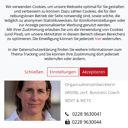
Wir verwenden Cookies, um unsere Webseite optimal für Sie gestalten
ASB Bonn/Rhein-Sieg/Eifel e.V.
und verbessern zu können. Dazu zählen Cookies, die für den
bewegt Menschen
reibungslosen Betrieb der Seite notwendig sind, sowie solche, die
lediglich zu anonymen Statistikzwecken, für Komforteinstellungen oder
zur Anzeige personalisierter Werbung genutzt werden.
Mit Ihrer Zustimmung erlauben Sie uns die Verwendung von Cookies
/
Home
Kontakt Formular
(und Pixel), um unsere Aktivitäten in diesem Bereich (diesen Bereichen)
zu optimieren. Die Einwilligung können Sie jederzeit
hier
widerrufen.
In der Datenschutzerklärung finden Sie weitere Informationen zum
< Zurück
Thema Tracking und Sie können Ihre Zustimmung dort jederzeit
widerrufen oder ändern.
Susanne Hartmann
Schließen
Einstellungen
Akzeptieren
Mediatorin (EN), systemische
Organisationsentwicklerin
(WSFB), zert. Business Coach
BDVT & WCTC
0228 9630041
0228 9630044