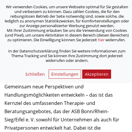
Wir verwenden Cookies, um unsere Webseite optimal für Sie gestalten
ASB Bonn/Rhein-Sieg/Eifel e.V.
und verbessern zu können. Dazu zählen Cookies, die für den
bewegt Menschen
reibungslosen Betrieb der Seite notwendig sind, sowie solche, die
lediglich zu anonymen Statistikzwecken, für Komforteinstellungen oder
zur Anzeige personalisierter Werbung genutzt werden.
Business Coaching
Mit Ihrer Zustimmung erlauben Sie uns die Verwendung von Cookies
(und Pixel), um unsere Aktivitäten in diesem Bereich (diesen Bereichen)
zu optimieren. Die Einwilligung können Sie jederzeit
hier
widerrufen.
/
/
/
Home
Dienstleistungen
Individuelle Beratung
Business Coaching
In der Datenschutzerklärung finden Sie weitere Informationen zum
Thema Tracking und Sie können Ihre Zustimmung dort jederzeit
widerrufen oder ändern.
Business Coaching
Schließen
Einstellungen
Akzeptieren
Gemeinsam neue Perspektiven und
Handlungsmöglichkeiten entwickeln – das ist das
Kernziel des umfassenden Therapie- und
Beratungsangebotes, das der ASB Bonn/Rhein-
Sieg/Eifel e. V. sowohl für Unternehmen als auch für
Privatpersonen entwickelt hat. Dabei ist die