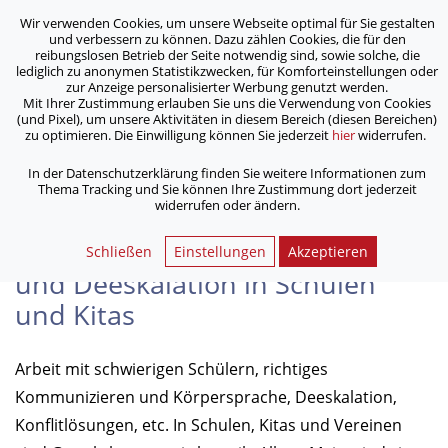
Wir verwenden Cookies, um unsere Webseite optimal für Sie gestalten
ASB Bonn/Rhein-Sieg/Eifel e.V.
und verbessern zu können. Dazu zählen Cookies, die für den
bewegt Menschen
reibungslosen Betrieb der Seite notwendig sind, sowie solche, die
lediglich zu anonymen Statistikzwecken, für Komforteinstellungen oder
zur Anzeige personalisierter Werbung genutzt werden.
Mit Ihrer Zustimmung erlauben Sie uns die Verwendung von Cookies
/
/
/
Home
Bildungswerk
Fort- und Weiterbildungen
(und Pixel), um unsere Aktivitäten in diesem Bereich (diesen Bereichen)
Seminar zur Gewaltprävention und Deeskalation in Schulen
zu optimieren. Die Einwilligung können Sie jederzeit
hier
widerrufen.
und Kitas
In der Datenschutzerklärung finden Sie weitere Informationen zum
Thema Tracking und Sie können Ihre Zustimmung dort jederzeit
widerrufen oder ändern.
Seminar zur Gewaltprävention
Schließen
Einstellungen
Akzeptieren
und Deeskalation in Schulen
und Kitas
Arbeit mit schwierigen Schülern, richtiges
Kommunizieren und Körpersprache, Deeskalation,
Konflitlösungen, etc. In Schulen, Kitas und Vereinen