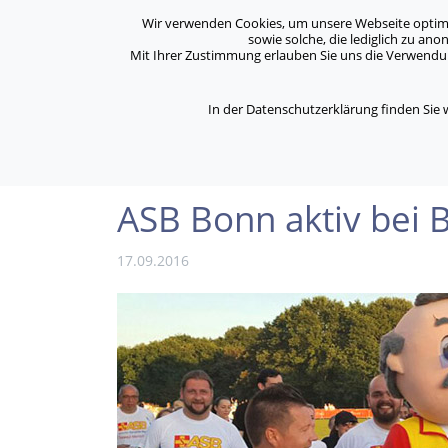
Archiv
Kontakt
Standorte
Jobs / Karriere
Wir verwenden Cookies, um unsere Webseite optimal 
sowie solche, die lediglich zu an
Mit Ihrer Zustimmung erlauben Sie uns die Verwendung
ASB Bonn/Rhein-Sieg/Eifel e.V.
Über Uns
bewegt Menschen
In der Datenschutzerklärung finden Sie
/
/
Home
Archiv
ASB Bonn aktiv bei Bonner Fi
ASB Bonn aktiv bei 
17.09.2016