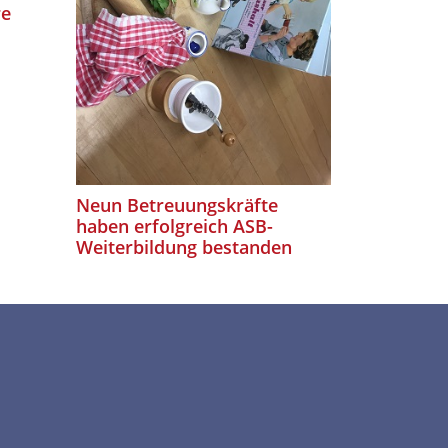
re
Integrati
Schulen e
Neun Betreuungskräfte
haben erfolgreich ASB-
Weiterbildung bestanden