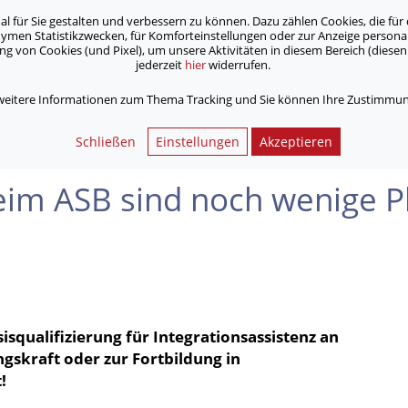
für Sie gestalten und verbessern zu können. Dazu zählen Cookies, die für 
onymen Statistikzwecken, für Komforteinstellungen oder zur Anzeige person
 von Cookies (und Pixel), um unsere Aktivitäten in diesem Bereich (diesen 
jederzeit
hier
widerrufen.
Unsere Angebote
Jobs & Karriere
 weitere Informationen zum Thema Tracking und Sie können Ihre Zustimmung
SB sind noch wenige Plätze für soziale Berufe frei!
Schließen
Einstellungen
Akzeptieren
 Beim ASB sind noch wenige Pl
squalifizierung für Integrationsassistenz
an
ngskraft oder zur Fortbildung in
!