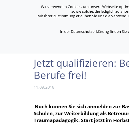
Archiv
Kontakt
Standorte
Jobs / Karriere
Wir verwenden Cookies, um unsere Webseite optimal 
sowie solche, die lediglich zu an
Mit Ihrer Zustimmung erlauben Sie uns die Verwendung
ASB Bonn/Rhein-Sieg/Eifel e.V.
Über Uns
bewegt Menschen
In der Datenschutzerklärung finden Sie
/
/
Home
Aktuelles
Jetzt qualifizieren: Beim A
Jetzt qualifizieren:
Berufe frei!
11.09.2018
Noch können Sie sich anmelden zur Basi
Schulen, zur Weiterbildung als Betreuu
Traumapädagogik. Start jetzt im Herbst