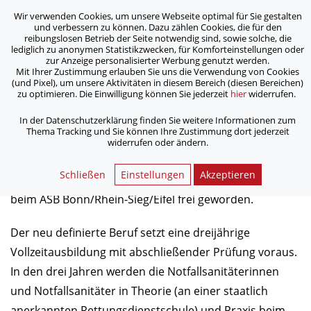
Wir verwenden Cookies, um unsere Webseite optimal für Sie gestalten
ASB Bonn/Rhein-Sieg/Eifel e.V.
und verbessern zu können. Dazu zählen Cookies, die für den
bewegt Menschen
reibungslosen Betrieb der Seite notwendig sind, sowie solche, die
lediglich zu anonymen Statistikzwecken, für Komforteinstellungen oder
zur Anzeige personalisierter Werbung genutzt werden.
Mit Ihrer Zustimmung erlauben Sie uns die Verwendung von Cookies
/
/
Home
Aktuelles
Ausbildung zum Notfallsanitäter
(und Pixel), um unsere Aktivitäten in diesem Bereich (diesen Bereichen)
zu optimieren. Die Einwilligung können Sie jederzeit
hier
widerrufen.
Ausbildung zum Notfallsanitäter
In der Datenschutzerklärung finden Sie weitere Informationen zum
Thema Tracking und Sie können Ihre Zustimmung dort jederzeit
widerrufen oder ändern.
22.06.2018
Schließen
Einstellungen
Akzeptieren
Kurzfristig ist ein Ausbildungsplatz zum Notfallsanitäter
beim ASB Bonn/Rhein-Sieg/Eifel frei geworden.
Der neu definierte Beruf setzt eine dreijährige
Vollzeitausbildung mit abschließender Prüfung voraus.
In den drei Jahren werden die Notfallsanitäterinnen
und Notfallsanitäter in Theorie (an einer staatlich
anerkannten Rettungsdienstschule) und Praxis beim