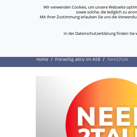
Archiv
Kontakt
Standorte
Jobs / Karriere
Wir verwenden Cookies, um unsere Webseite optimal 
sowie solche, die lediglich zu an
Mit Ihrer Zustimmung erlauben Sie uns die Verwendung
ASB Bonn/Rhein-Sieg/Eifel e.V.
Über Uns
bewegt Menschen
In der Datenschutzerklärung finden Sie
Need2talk
/
/
Home
Freiwillig aktiv im ASB
Need2talk