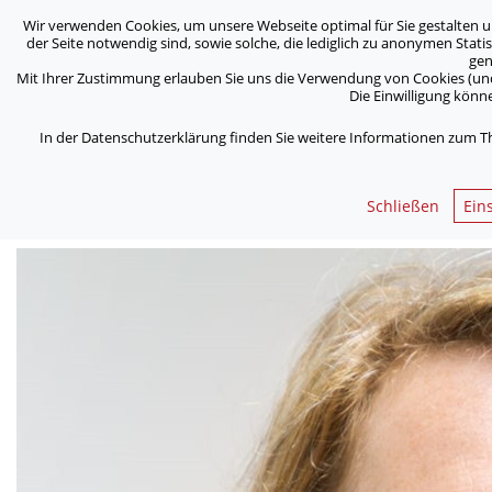
Wir verwenden Cookies, um unsere Webseite optimal für Sie gestalten u
ASB Bonn/Rhein-Sieg/Eifel e.V.
der Seite notwendig sind, sowie solche, die lediglich zu anonymen Stat
bewegt Menschen
gen
Mit Ihrer Zustimmung erlauben Sie uns die Verwendung von Cookies (und P
Die Einwilligung könne
/
Home
Kontakt Formular
In der Datenschutzerklärung finden Sie weitere Informationen zum T
< Zurück
Schließen
Ein