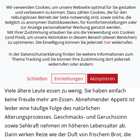
Wir verwenden Cookies, um unsere Webseite optimal für Sie gestalten
ASB Bonn/Rhein-Sieg/Eifel e.V.
und verbessern zu können. Dazu zählen Cookies, die für den
bewegt Menschen
reibungslosen Betrieb der Seite notwendig sind, sowie solche, die
lediglich zu anonymen Statistikzwecken, für Komforteinstellungen oder
zur Anzeige personalisierter Werbung genutzt werden.
Mit Ihrer Zustimmung erlauben Sie uns die Verwendung von Cookies
/
/
Home
Archiv
Wieder Lust am Essen: Das macht Appetit
(und Pixel), um unsere Aktivitäten in diesem Bereich (diesen Bereichen)
zu optimieren. Die Einwilligung können Sie jederzeit
hier
widerrufen.
Wieder Lust am Essen: Das
In der Datenschutzerklärung finden Sie weitere Informationen zum
Thema Tracking und Sie können Ihre Zustimmung dort jederzeit
macht Appetit
widerrufen oder ändern.
03.07.2015
Schließen
Einstellungen
Akzeptieren
Viele ältere Leute essen zu wenig. Sie haben einfach
keine Freude mehr am Essen. Abnehmender Appetit ist
leider eine häufige Folge des natürlichen
Alterungsprozesses. Geschmacks- und Geruchssinn
sowie Sehkraft nehmen im höheren Lebensalter ab.
Dann wirken Reize wie der Duft von frischem Brot, die