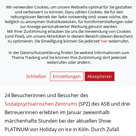
Wir verwenden Cookies, um unsere Webseite optimal für Sie gestalten
ASB Bonn/Rhein-Sieg/Eifel e.V.
und verbessern zu können. Dazu zählen Cookies, die für den
bewegt Menschen
reibungslosen Betrieb der Seite notwendig sind, sowie solche, die
lediglich zu anonymen Statistikzwecken, für Komforteinstellungen oder
zur Anzeige personalisierter Werbung genutzt werden.
Mit Ihrer Zustimmung erlauben Sie uns die Verwendung von Cookies
/
/
Home
Archiv
(und Pixel), um unsere Aktivitäten in diesem Bereich (diesen Bereichen)
SPZ Siegburg bei Holiday on Ice: ein tolles Erlebnis
zu optimieren. Die Einwilligung können Sie jederzeit
hier
widerrufen.
In der Datenschutzerklärung finden Sie weitere Informationen zum
Thema Tracking und Sie können Ihre Zustimmung dort jederzeit
SPZ Siegburg bei Holiday on Ice:
widerrufen oder ändern.
ein tolles Erlebnis
Schließen
Einstellungen
Akzeptieren
24.01.2014
24 Besucherinnen und Besucher des
Sozialpsychiatrischen Zentrums
(SPZ) des ASB und drei
Betreuerinnen erlebten im Januar zweieinhalb
märchenhafte Stunden bei der aktuellen Show
PLATINUM von Holiday on Ice in Köln. Durch Zufall