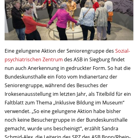
Eine gelungene Aktion der Seni­or­en­gruppe des
Sozial­
psychia­trischen Zentrum
des ASB in Siegburg findet
nun auch Aner­ken­nung in gedruckter Form. So hat die
Bundeskunsthalle ein Foto vom Indianertanz der
Senioren­gruppe, während des Besuches der
Irokesenausstellung im letzten Jahr, als Titelbild für ein
Faltblatt zum Thema „Inklusive Bildung im Museum“
verwendet. „So eine gelungene Aktion habe bisher
noch keine Besuchergruppe in der Bundeskunsthalle
gemacht, wurde uns bescheinigt“, erzählt Sandra
Schmid-Alex, die Leiterin des SPZ des ASB Bonn/Rhein-