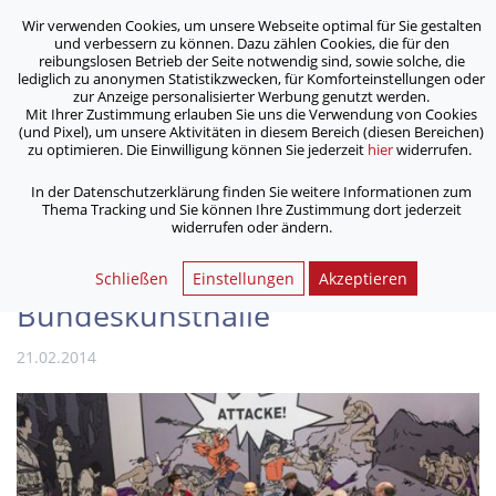
Wir verwenden Cookies, um unsere Webseite optimal für Sie gestalten
ASB Bonn/Rhein-Sieg/Eifel e.V.
und verbessern zu können. Dazu zählen Cookies, die für den
bewegt Menschen
reibungslosen Betrieb der Seite notwendig sind, sowie solche, die
lediglich zu anonymen Statistikzwecken, für Komforteinstellungen oder
zur Anzeige personalisierter Werbung genutzt werden.
Mit Ihrer Zustimmung erlauben Sie uns die Verwendung von Cookies
/
/
Home
Archiv
(und Pixel), um unsere Aktivitäten in diesem Bereich (diesen Bereichen)
Seniorengruppe des SPZ Siegburg auf Faltblatt der
zu optimieren. Die Einwilligung können Sie jederzeit
hier
widerrufen.
Bundeskunsthalle
In der Datenschutzerklärung finden Sie weitere Informationen zum
Thema Tracking und Sie können Ihre Zustimmung dort jederzeit
widerrufen oder ändern.
Seniorengruppe des SPZ
Siegburg auf Faltblatt der
Schließen
Einstellungen
Akzeptieren
Bundeskunsthalle
21.02.2014