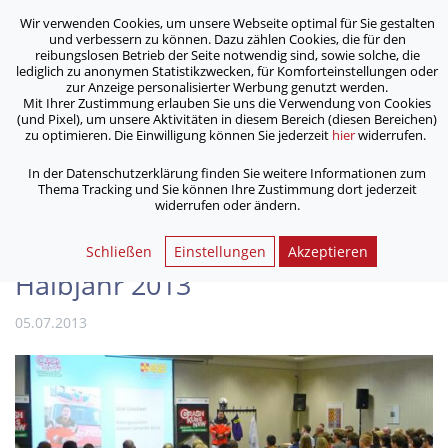
Wir verwenden Cookies, um unsere Webseite optimal für Sie gestalten
ASB Bonn/Rhein-Sieg/Eifel e.V.
und verbessern zu können. Dazu zählen Cookies, die für den
bewegt Menschen
reibungslosen Betrieb der Seite notwendig sind, sowie solche, die
lediglich zu anonymen Statistikzwecken, für Komforteinstellungen oder
zur Anzeige personalisierter Werbung genutzt werden.
Mit Ihrer Zustimmung erlauben Sie uns die Verwendung von Cookies
/
/
Home
Archiv
(und Pixel), um unsere Aktivitäten in diesem Bereich (diesen Bereichen)
Dreizehn Einsätze für ASB bei Crash Kurs NRW im ersten
zu optimieren. Die Einwilligung können Sie jederzeit
hier
widerrufen.
Halbjahr 2013
In der Datenschutzerklärung finden Sie weitere Informationen zum
Thema Tracking und Sie können Ihre Zustimmung dort jederzeit
widerrufen oder ändern.
Dreizehn Einsätze für ASB bei
Crash Kurs NRW im ersten
Schließen
Einstellungen
Akzeptieren
Halbjahr 2013
05.07.2013