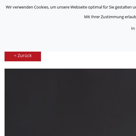
Wir verwenden Cookies, um unsere Webseite optimal für Sie gestalten und
ASB Bonn/Rhein-Sieg/Eifel e.V.
bewegt Menschen
Mit Ihrer Zustimmung erlaube
In
/
Home
Kontakt Formular
< Zurück