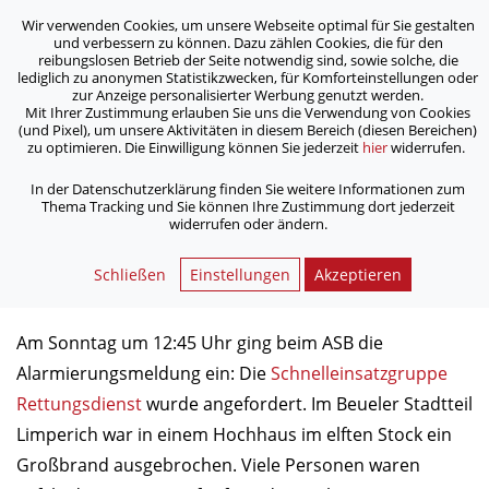
Wir verwenden Cookies, um unsere Webseite optimal für Sie gestalten
ASB Bonn/Rhein-Sieg/Eifel e.V.
und verbessern zu können. Dazu zählen Cookies, die für den
bewegt Menschen
reibungslosen Betrieb der Seite notwendig sind, sowie solche, die
lediglich zu anonymen Statistikzwecken, für Komforteinstellungen oder
zur Anzeige personalisierter Werbung genutzt werden.
Mit Ihrer Zustimmung erlauben Sie uns die Verwendung von Cookies
/
/
Home
Archiv
(und Pixel), um unsere Aktivitäten in diesem Bereich (diesen Bereichen)
ASB-Rettungsdienst bei Hochhausbrand im Einsatz
zu optimieren. Die Einwilligung können Sie jederzeit
hier
widerrufen.
In der Datenschutzerklärung finden Sie weitere Informationen zum
Thema Tracking und Sie können Ihre Zustimmung dort jederzeit
ASB-Rettungsdienst bei
widerrufen oder ändern.
Hochhausbrand im Einsatz
Schließen
Einstellungen
Akzeptieren
03.08.2015
Am Sonntag um 12:45 Uhr ging beim ASB die
Alarmierungsmeldung ein: Die
Schnelleinsatzgruppe
Rettungsdienst
wurde angefordert. Im Beueler Stadtteil
Limperich war in einem Hochhaus im elften Stock ein
Großbrand ausgebrochen. Viele Personen waren