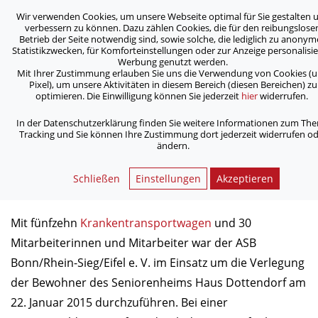
Wir verwenden Cookies, um unsere Webseite optimal für Sie gestalten 
ASB Bonn/Rhein-Sieg/Eifel e.V.
verbessern zu können. Dazu zählen Cookies, die für den reibungslose
bewegt Menschen
Betrieb der Seite notwendig sind, sowie solche, die lediglich zu anony
Statistikzwecken, für Komforteinstellungen oder zur Anzeige personalisie
Werbung genutzt werden.
Mit Ihrer Zustimmung erlauben Sie uns die Verwendung von Cookies (
/
/
Home
Archiv
Pixel), um unsere Aktivitäten in diesem Bereich (diesen Bereichen) zu
ASB in Einsatz bei Räum­ung des Pflege­heims in Dotten­dorf
optimieren. Die Einwilligung können Sie jederzeit
hier
widerrufen.
In der Datenschutzerklärung finden Sie weitere Informationen zum Th
Tracking und Sie können Ihre Zustimmung dort jederzeit widerrufen o
ASB in Einsatz bei Räum­ung des
ändern.
Pflege­heims in Dotten­dorf
Schließen
Einstellungen
Akzeptieren
23.01.2015
Mit fünfzehn
Kranken­transport­wagen
und 30
Mitarbeiter­innen und Mitarbeiter war der ASB
Bonn/Rhein-Sieg/Eifel e. V. im Einsatz um die Verlegung
der Bewohner des Seniorenheims Haus Dottendorf am
22. Januar 2015 durchzuführen. Bei einer