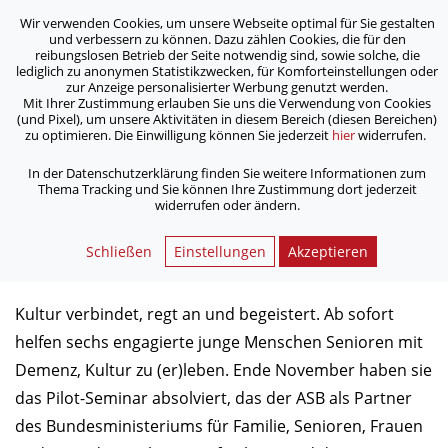
Wir verwenden Cookies, um unsere Webseite optimal für Sie gestalten
ASB Bonn/Rhein-Sieg/Eifel e.V.
und verbessern zu können. Dazu zählen Cookies, die für den
bewegt Menschen
reibungslosen Betrieb der Seite notwendig sind, sowie solche, die
lediglich zu anonymen Statistikzwecken, für Komforteinstellungen oder
zur Anzeige personalisierter Werbung genutzt werden.
Mit Ihrer Zustimmung erlauben Sie uns die Verwendung von Cookies
/
/
Home
Aktuelles
(und Pixel), um unsere Aktivitäten in diesem Bereich (diesen Bereichen)
Neue ASB-Kulturbotschafter helfen Menschen mit Demenz
zu optimieren. Die Einwilligung können Sie jederzeit
hier
widerrufen.
In der Datenschutzerklärung finden Sie weitere Informationen zum
Thema Tracking und Sie können Ihre Zustimmung dort jederzeit
Neue ASB-Kulturbotschafter
widerrufen oder ändern.
helfen Menschen mit Demenz
Schließen
Einstellungen
Akzeptieren
19.12.2018
Kultur verbindet, regt an und begeistert. Ab sofort
helfen sechs engagierte junge Menschen
Senioren mit
Demenz, Kultur zu (er)leben.
Ende November haben sie
das Pilot-Seminar absolviert, das der ASB als Partner
des
Bundesministeriums für Familie
, Senioren, Frauen