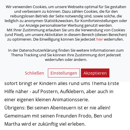
Wir verwenden Cookies, um unsere Webseite optimal für Sie gestalten
ASB Bonn/Rhein-Sieg/Eifel e.V.
und verbessern zu können. Dazu zählen Cookies, die für den
bewegt Menschen
reibungslosen Betrieb der Seite notwendig sind, sowie solche, die
lediglich zu anonymen Statistikzwecken, für Komforteinstellungen oder
zur Anzeige personalisierter Werbung genutzt werden.
Mit Ihrer Zustimmung erlauben Sie uns die Verwendung von Cookies
/
/
Home
Aktuelles
Der neue Dr. Tom und Freunde
(und Pixel), um unsere Aktivitäten in diesem Bereich (diesen Bereichen)
zu optimieren. Die Einwilligung können Sie jederzeit
hier
widerrufen.
Der neue Dr. Tom und Freunde
In der Datenschutzerklärung finden Sie weitere Informationen zum
Thema Tracking und Sie können Ihre Zustimmung dort jederzeit
widerrufen oder ändern.
27.09.2019
Schließen
Einstellungen
Akzeptieren
Tadda! Da ist er: Der brandneue Comic-Dr.-Tom. Ab
sofort bringt er Kindern alles rund ums Thema Erste
Hilfe näher - auf Postern, Aufklebern, aber auch in
einer eigenen kleinen Animationsserie.
Übrigens: Bei seinen Abenteuern ist er nie allein!
Gemeinsam mit seinen Freunden Frodo, Ben und
Martha wird er zukünftig viel erleben.