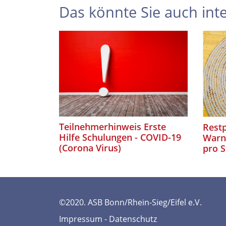
Das könnte Sie auch inte
Teilnehmerhinweis Erste
Rest
Hilfe Schulungen - COVID-19
Warnw
(Corona Virus)
pro S
©2020. ASB Bonn/Rhein-Sieg/Eifel e.V.
Impressum
-
Datenschutz