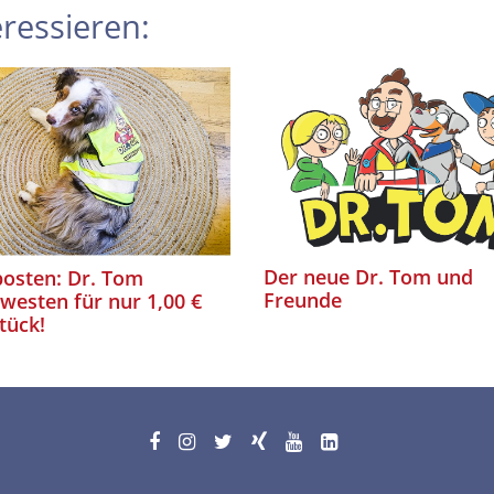
ressieren:
Der neue Dr. Tom und
posten: Dr. Tom
Freunde
esten für nur 1,00 €
tück!