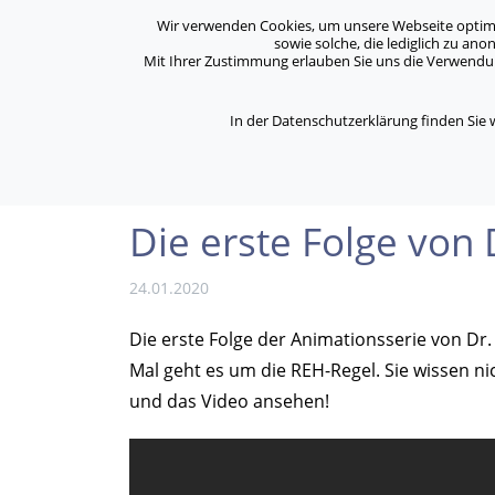
Archiv
Kontakt
Standorte
Jobs / Karriere
Wir verwenden Cookies, um unsere Webseite optimal 
sowie solche, die lediglich zu an
Mit Ihrer Zustimmung erlauben Sie uns die Verwendung
ASB Bonn/Rhein-Sieg/Eifel e.V.
Über Uns
bewegt Menschen
In der Datenschutzerklärung finden Sie
/
/
Home
Aktuelles
Die erste Folge von Dr. Tom
Die erste Folge von 
24.01.2020
Die erste Folge der Animationsserie von Dr.
Mal geht es um die REH-Regel. Sie wissen ni
und das Video ansehen!