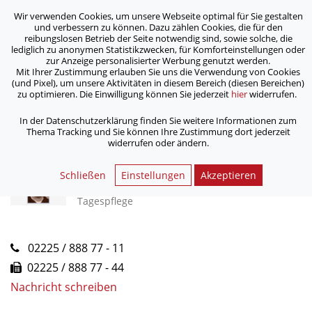
Wir verwenden Cookies, um unsere Webseite optimal für Sie gestalten
ASB Bonn/Rhein-Sieg/Eifel e.V.
und verbessern zu können. Dazu zählen Cookies, die für den
bewegt Menschen
reibungslosen Betrieb der Seite notwendig sind, sowie solche, die
lediglich zu anonymen Statistikzwecken, für Komforteinstellungen oder
zur Anzeige personalisierter Werbung genutzt werden.
Tagsüber
Mit Ihrer Zustimmung erlauben Sie uns die Verwendung von Cookies
(und Pixel), um unsere Aktivitäten in diesem Bereich (diesen Bereichen)
zu optimieren. Die Einwilligung können Sie jederzeit
hier
widerrufen.
/
/
Home
Dienstleistungen
Tagsüber
In der Datenschutzerklärung finden Sie weitere Informationen zum
Thema Tracking und Sie können Ihre Zustimmung dort jederzeit
widerrufen oder ändern.
Kontakt
Schließen
Einstellungen
Akzeptieren
David Bohn
Tagespflege
02225 / 888 77 - 11
02225 / 888 77 - 44
Nachricht schreiben