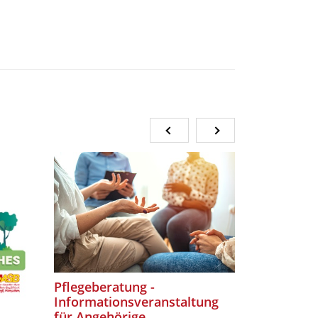
Pflegeberatung -
Köstliche
Informationsveranstaltung
für Angehörige