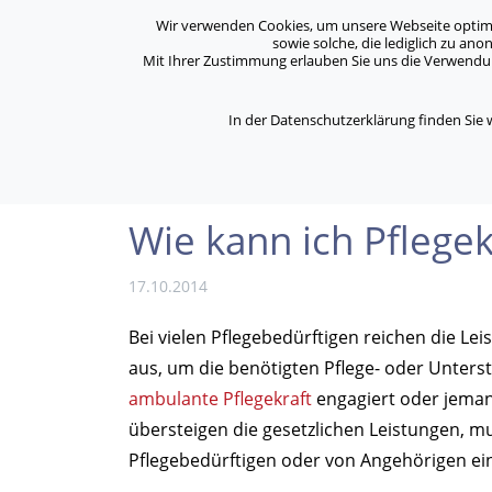
Archiv
Kontakt
Standorte
Jobs / Karriere
Wir verwenden Cookies, um unsere Webseite optimal 
sowie solche, die lediglich zu an
Mit Ihrer Zustimmung erlauben Sie uns die Verwendung
ASB Bonn/Rhein-Sieg/Eifel e.V.
Über Uns
bewegt Menschen
In der Datenschutzerklärung finden Sie
/
/
Home
Archiv
Wie kann ich Pflegekosten ste
Wie kann ich Pflege
17.10.2014
Bei vielen Pflegebedürftigen reichen die Le
aus, um die benötigten Pflege- oder Unter­st
ambulante Pflegekraft
engagiert oder jema
übersteigen die gesetzlichen Leistungen, 
Pflegebedürftigen oder von Angehörigen ei