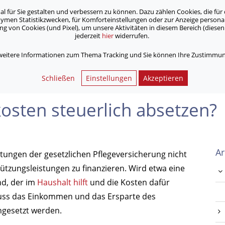
für Sie gestalten und verbessern zu können. Dazu zählen Cookies, die für 
onymen Statistikzwecken, für Komforteinstellungen oder zur Anzeige person
 von Cookies (und Pixel), um unsere Aktivitäten in diesem Bereich (diesen 
jederzeit
hier
widerrufen.
Unsere Angebote
Jobs & Karriere
 weitere Informationen zum Thema Tracking und Sie können Ihre Zustimmung
uerlich absetzen?
Schließen
Einstellungen
Akzeptieren
kosten steuerlich absetzen?
Ar
istungen der gesetzlichen Pflegeversicherung nicht
ützungs­leistungen zu finanzieren. Wird etwa eine
nd, der im
Haushalt hilft
und die Kosten dafür
muss das Einkommen und das Ersparte des
ngesetzt werden.