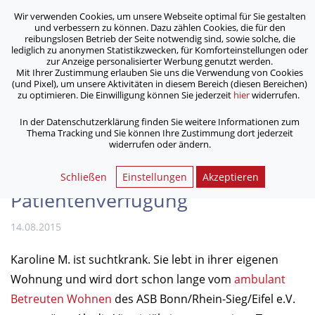
Wir verwenden Cookies, um unsere Webseite optimal für Sie gestalten
ASB Bonn/Rhein-Sieg/Eifel e.V.
und verbessern zu können. Dazu zählen Cookies, die für den
bewegt Menschen
reibungslosen Betrieb der Seite notwendig sind, sowie solche, die
lediglich zu anonymen Statistikzwecken, für Komforteinstellungen oder
zur Anzeige personalisierter Werbung genutzt werden.
Mit Ihrer Zustimmung erlauben Sie uns die Verwendung von Cookies
/
/
Home
Archiv
(und Pixel), um unsere Aktivitäten in diesem Bereich (diesen Bereichen)
Wenn man auch im Falle des Falles selbst bestimmen will:
zu optimieren. Die Einwilligung können Sie jederzeit
hier
widerrufen.
Patientenverfügung
In der Datenschutzerklärung finden Sie weitere Informationen zum
Thema Tracking und Sie können Ihre Zustimmung dort jederzeit
widerrufen oder ändern.
Wenn man auch im Falle des
Falles selbst bestimmen will:
Schließen
Einstellungen
Akzeptieren
Patientenverfügung
14.08.2015
Karoline M. ist suchtkrank. Sie lebt in ihrer eigenen
Wohnung und wird dort schon lange vom
ambulant
Betreuten Wohnen
des ASB Bonn/Rhein-Sieg/Eifel e.V.